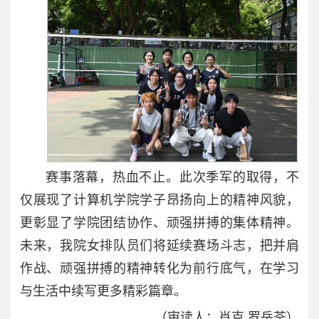
赛事落幕，热血不止。此次季军的取得，不
仅展现了计算机学院学子昂扬向上的精神风貌，
更彰显了学院团结协作、顽强拼搏的集体精神。
未来，我院女排队员们将延续赛场斗志，把并肩
作战、顽强拼搏的精神转化为前行底气，在学习
与生活中续写更多精彩篇章。
（审读人：肖克 罗岳荃）