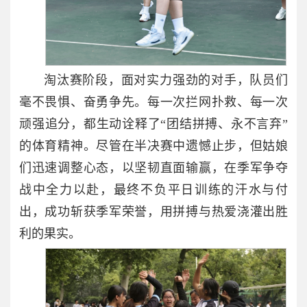
淘汰赛阶段，面对实力强劲的对手，队员们
毫不畏惧、奋勇争先。每一次拦网扑救、每一次
顽强追分，都生动诠释了“团结拼搏、永不言弃”
的体育精神。尽管在半决赛中遗憾止步，但姑娘
们迅速调整心态，以坚韧直面输赢，在季军争夺
战中全力以赴，最终不负平日训练的汗水与付
出，成功斩获季军荣誉，用拼搏与热爱浇灌出胜
利的果实。