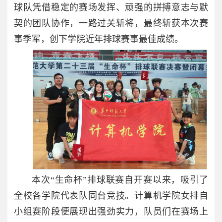
球队凭借稳定的赛场发挥、顽强的拼搏意志与默
契的团队协作，一路过关斩将，最终斩获本次赛
事季军，创下学院近年排球赛事最佳成绩。
本次“生命杯”排球联赛自开赛以来，吸引了
全校各学院代表队同台竞技。计算机学院女排自
小组赛阶段便展现出强劲实力，队员们在赛场上