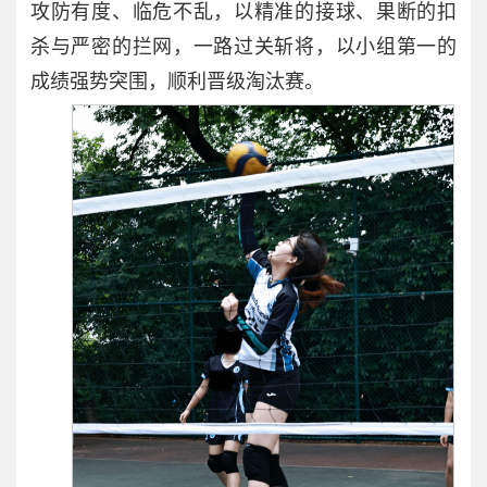
攻防有度、临危不乱，以精准的接球、果断的扣
杀与严密的拦网，一路过关斩将，以小组第一的
成绩强势突围，顺利晋级淘汰赛。