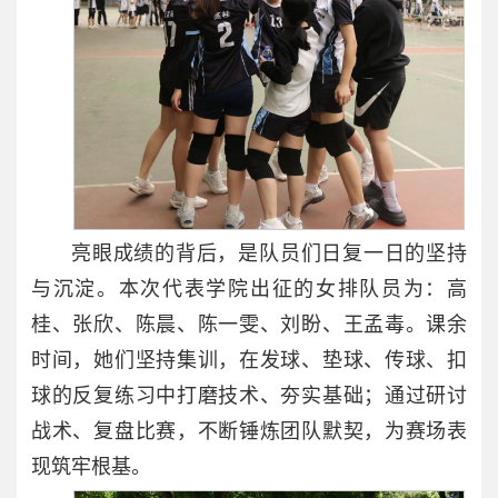
亮眼成绩的背后，是队员们日复一日的坚持
与沉淀。本次代表学院出征的女排队员为：高
桂、张欣、陈晨、陈一雯、刘盼、王孟毒。课余
时间，她们坚持集训，在发球、垫球、传球、扣
球的反复练习中打磨技术、夯实基础；通过研讨
战术、复盘比赛，不断锤炼团队默契，为赛场表
现筑牢根基。