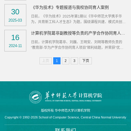
部总经理陈跃、湖北分公司总经理陈慧蛟、经营中心政企与工
大的研发中心之一。其中，金山办公，...
《华为技术》专题报道与我校协同育人案例
业互联网业务部总监赵亚妮，校副校长刘三女牙、科技处副处
30
长周慧、计算机学院党委书记王坤、计算机学院院长蒋兴鹏、
日前，《华为技术》2025年第1期以《华中师范大学携手华
计算机学院副院长崔建群、经济与工商管理学院副院长文鹏等
2025-03
为，共育新工科人才生态》为题，围绕课程共建、模式共创、
出席签约仪式。崔建群主持签约仪式。刘三女牙在致辞中表
人才共育等方面，对我校与华为公司校企协同、共育新工科人
示，华中师范大学与金蝶软件（...
计算机学院葛非副教授等负责的产学合作协同育人项目结题优秀
才的生动实践作专题报道。现将全文转载如下：华中师范大学
16
携手华为，共育新工科人才生态2017年11月，华中师范大学
日前，计算机学院葛非、刘巍、王明安、刘明等教师负责的
与华为共建信息与网络技术学院创新人才中心（后更名为华为
2024-11
“教育部-华为产学合作协同育人项目”顺利结题，并荣获“优秀”
ICT学院创新人才中心），标志着双方人才培养方面的合作序
等级。该项目名称为“万物互联大环境下基于鸿蒙操作系统的
幕开启；2020年9月，双方共建华为“...
轻量系统设备开发技能培养”。该项目的实施包括以下主要内
上页
1
2
3
下页
容：结合华中师范大学计算机学院的教学资源和华为公司的技
术优势，开发了针对鸿蒙操作系统的专业课程，涵盖操作系统
原理、物联网技术、嵌入式系统开发等内容。在教育部高等学
校计算机类专业教...
版权所有 华中师范大学计算机学院
Copyright © 1992-2026 School of Computer Science, Central China Normal University