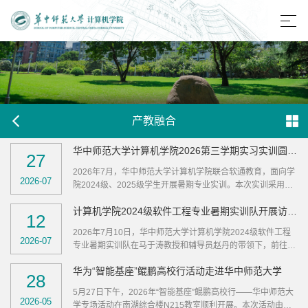
产教融合
华中师范大学计算机学院2026第三学期实习实训圆满完成
27
2026年7月，华中师范大学计算机学院联合软通教育，面向学
2026-07
院2024级、2025级学生开展暑期专业实训。本次实训采用首
周线下机房实操、次周线上直播攻坚双线教学模式，全院350
计算机学院2024级软件工程专业暑期实训队开展访企实践活动
余名计算机专业学生参与，特邀5名企业讲师全程驻班带教，
12
重点讲解AI工具高效运用与代码信息安全规范，配套AI使用日
2026年7月10日，华中师范大学计算机学院2024级软件工程
报管理制度，以独立项目开发、一对一线上单人答辩作为核心
2026-07
专业暑期实训队在马于涛教授和辅导员赵丹的带领下，前往金
考核环节，为我院学子搭建贴合行业标准的企业级实战学习平
蝶软件（中国）有限公司（简称“金蝶”）武汉分公司开展企业
台。我院教师赵甫哲、孙昊、张连发、...
华为“智能基座”鲲鹏高校行活动走进华中师范大学
探访实践活动。据悉，此次活动依托计算机学院与金蝶联合开
28
设的软件工程暑期实训课程，前期邀请了金蝶企业讲师入校开
5月27日下午，2026年“智能基座”鲲鹏高校行——华中师范大
展线下教学，以金蝶云星瀚产品为实操载体，组织同学们基于
2026-05
学专场活动在南湖综合楼N215教室顺利开展。本次活动由华