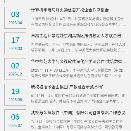
苍穹平台进行应用开发训练。（图为金蝶企业讲师在校内讲授
为技术有限公司与华中师范大学计算机学院联合举办，聚焦鲲
线下课程）活动伊始，金蝶武汉分公司校企合作经理陈震带领
计算机学院与烽火通信召开校企合作座谈会
鹏生态应用开发领域，旨在深化产教融合，促进协同育人。华
03
实训队师生实地参观企业核心办公区域，...
为武汉研究所高校系统部部长张振振、华中师范大学计算机学
（通讯员 孙煜林）4月3日，计算机学院与烽火通信科技股份
院副院长崔建群、华为鲲鹏布道师楼佳明出席活动。华为武汉
2026-04
有限公司校企合作座谈会在南湖综合楼N7108会议室举行。烽
研究所相关工作负责人，计算机学院辅导员、教学秘书及160
火通信公共研发部总经理孔胜军、副总经理陈巍维、网管系统
余名学生参加此次活动。崔建群回顾了学院与华为八年合作取
卓越工程师学院赴东湖高新区推进校企人才联合培养合作
部技术专家毕千筠、网络AI开发部高级软件工程师赵昱、综合
17
得的成效。...
管理部经理李雪芹、人力资源专员李霞，烽火通信人力资源部
为推进高校、企业、地方政府协同育人，落实卓越工程师人才
招聘经理孙梦迪等企业代表出席；计算机学院院长蒋兴鹏、党
2026-03
培养项目，3 月 16 日上午，华中师范大学计算机学院院长蒋
委副书记庄甲鹏，副院长刘明、崔建群、谢伟，副教授刘铂熙
兴鹏，专业学位管理中心主任、卓越工程师学院执行副院长叶
及研究生辅导员孙煜林等参加座谈。...
华中师范大学与金蝶软件深化产学研合作 共筑数智人才培养与创新发展新生态
飞，计算机学院分党委书记王坤等一行，前往武汉东湖高新区
02
党工委组织部开展交流。东湖高新区党工委组织部副部长李
2025 年 11 月 30 日上午，华中师范大学与金蝶软件（中国）
江、人才工作局科长文静出席座谈。会上，蒋兴鹏院长重点介
2025-12
有限公司产学研合作交流与推进活动在南湖综合楼 7119 会议
绍了我校计算机学院及相关学科建设、人才培养的情况，叶飞
室隆重举行。金蝶软件副总裁王建伟、湖北分公司市场部总监
主任介绍了我校省级卓越工程师学院建设进展，...
我校被授予金山集团“产教融合示范基地”
曹丽、湖北分公司市场部校企合作经理陈震、华中师范大学党
19
委副书记刘继文、计算机学院院长蒋兴鹏、计算机学院副院长
8月18日，金山集团在光谷举行武汉金山软件园开园仪式，我
崔建群等领导嘉宾，以及学院师生代表共同出席活动，围绕校
2025-08
校受邀出席活动，并被授予金山集团“产教融合示范基地”。金
企合作深化、人才培养、科研协同等议题展开深入交流，崔建
山集团董事长、小米集团创始人兼CEO雷军、金山集团执行董
群主持活动。蒋兴鹏首先发表致辞，...
我校与金蝶软件（中国）有限公司签署战略合作协议
事兼CEO邹涛为我校颁发奖牌，校党委副书记、纪委书记刘继
06
文代表学校领奖，计算机学院党委书记王坤参加活动。2017
7月3日，我校与金蝶软件（中国）有限公司签署战略合作协
年，金山集团启动武汉战略布局，金山武汉总部落户东湖高新
2025-07
议。金蝶软件（中国）有限公司副总裁林法成、培训教育事业
区。8年间，金山武汉总部发展迅猛，已成为金山集团规模最