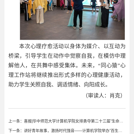
本次心理疗愈活动以身体为媒介、以互动为
桥梁，引导学生在动作中觉察自我，在模仿中理
解他人，在共舞中感受集体。未来，“同心猿”心
理工作站将继续推出形式多样的心理健康活动，
助力学生关照自我、调适情绪、向阳成长。
（审读人：肖克）
上一条：
喜报|华中师范大学计算机学院女排勇夺第二十三届“生命杯”排球联赛季军
下一条：
讲好青年故事，激扬时代强音——计算机学院举办“百生讲坛”优秀主讲人评选活动