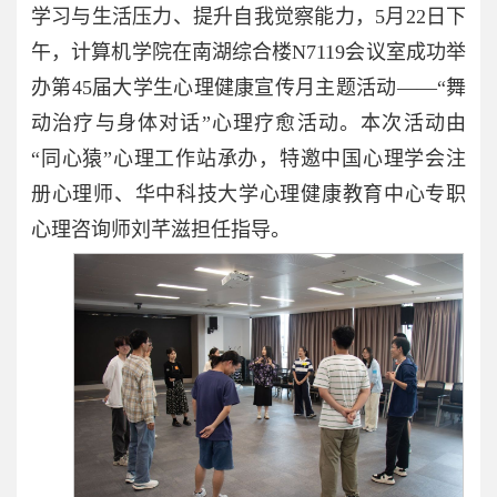
学习与生活压力、提升自我觉察能力，5月22日下
午，计算机学院在南湖综合楼N7119会议室成功举
办第45届大学生心理健康宣传月主题活动——“舞
动治疗与身体对话”心理疗愈活动。本次活动由
“同心猿”心理工作站承办，特邀中国心理学会注
册心理师、华中科技大学心理健康教育中心专职
心理咨询师刘芊滋担任指导。