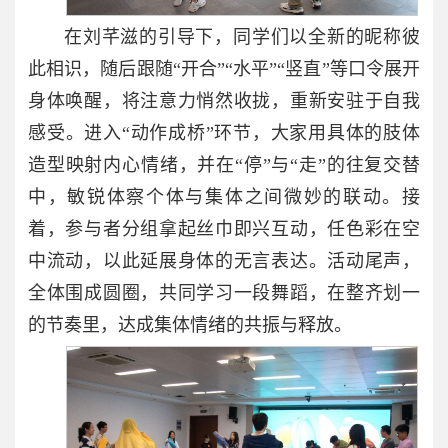
在刘芊滋的引导下，同学们以全新的昵称彼
此相识，随后跟随“开合”“水平”“竖直”等口令展开
身体唤醒，将注意力悄然收拢，重新安驻于自我
感受。进入“动作成桥”环节，大家用具体的肢体
造型映射内心情绪，并在“停”与“走”的往复交替
中，敏锐体察个体与集体之间微妙的联动。接
着，参与者分组拿起丝巾即兴互动，任色彩在空
中流动，以此延展身体的无言表达。活动尾声，
全体围成圆圈，共同学习一段舞蹈，在整齐划一
的节奏里，达成集体情绪的共振与释放。