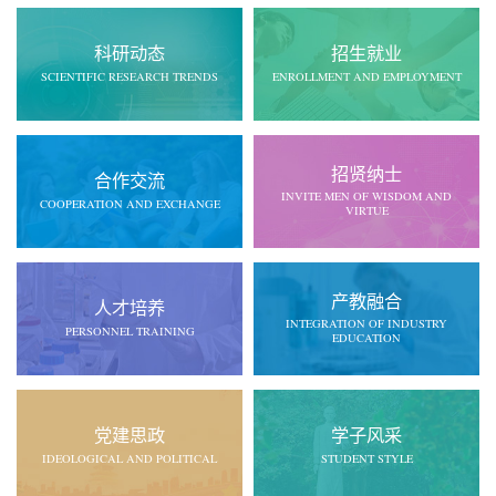
科研动态
招生就业
SCIENTIFIC RESEARCH TRENDS
ENROLLMENT AND EMPLOYMENT
招贤纳士
合作交流
INVITE MEN OF WISDOM AND
COOPERATION AND EXCHANGE
VIRTUE
产教融合
人才培养
INTEGRATION OF INDUSTRY
PERSONNEL TRAINING
EDUCATION
党建思政
学子风采
IDEOLOGICAL AND POLITICAL
STUDENT STYLE