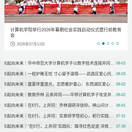
喜报丨华中师范大学计算机学院在第十七届蓝桥杯再创佳
计算机学院举行2026年暑期社会实践启动仪式暨行前教育
喜报丨我院在学校第六届“支部好案例、书记好党课、党
校党委副书记、纪委书记刘继文出席计算机科学与技术系
校企同台竞风采 体育搭桥聚人才：我院学生亮相2026金
绩
会
员好故事”展评活动中获佳绩
教工党支部6月主题党日活动
山运动会并斩获“青春活力超越方阵”荣誉
2026年07月24日
2026年07月13日
2026年06月30日
2026年06月11日
2026年06月10日
E起向未来｜华中师范大学计算机学子以数字技术连接井冈山，让红色文化闪耀云端
08-03
E起向未来｜一程护稚无忧 寸心留予温情——武昌区爱心托管班收官
08-03
E起向未来｜盛夏伴童逐光，志愿暖护童心：东西湖区爱心托管班收官
08-02
E起向未来｜数筑乔林 云承井冈——华师计算机学子攻坚井冈山红色智能化系统专项课题
08-02
E起向未来｜在E行，上井冈：乔林调研淬信仰，神山问计践初心
08-01
E起向未来｜在E行，上井冈：实景研学悟初心，躬行实践传薪火
07-31
E起向未来｜“在E行，上井冈”实践队：踏寻红色足迹 淬炼青春初心
07-30