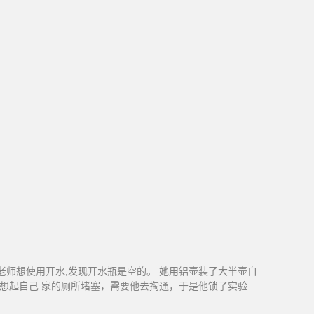
,李老师想使用开水,发现开水瓶是空的。 她用铝壶装了大半壶自
然想起自己 家的厕所堵塞，需要他去掏通，于是他锁了实验室