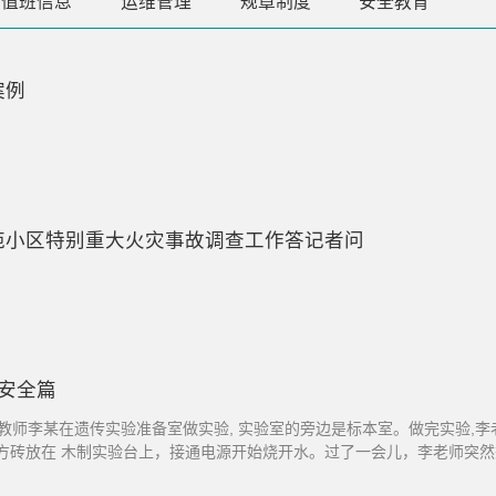
值班信息
运维管理
规章制度
安全教育
案例
苑小区特别重大火灾事故调查工作答记者问
防安全篇
时,生物系教师李某在遗传实验准备室做实验, 实验室的旁边是标本室。做完实验
一块方砖放在 木制实验台上，接通电源开始烧开水。过了一会儿，李老师突
，进了家门后，做了一通家务、吃了晚饭、掏通厕...