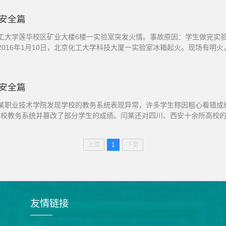
电安全篇
昆明理工大学莲华校区矿业大楼6楼一实验室突发火情。事故原因：学生做完
2016年1月10日，北京化工大学科技大厦一实验室冰箱起火。现场有明
情况
络安全篇
四川省某职业技术学院发现学校的教务系统表现异常，许多学生称因粗心看错
该校教务系统并篡改了部分学生的成绩。闫某还对四川、西安十余所高校
己的专业技能。案例2事件经过：2019年10月，贵阳一...
上页
1
下页
友情链接